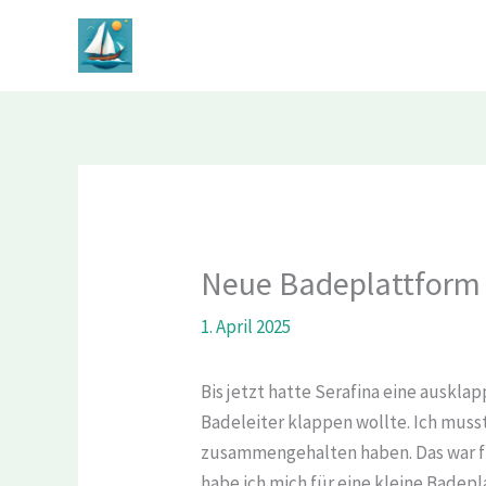
Zum
Inhalt
springen
Neue Badeplattform
1. April 2025
Bis jetzt hatte Serafina eine auskl
Badeleiter klappen wollte. Ich musst
zusammengehalten haben. Das war für
habe ich mich für eine kleine Badep