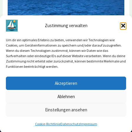
Zustimmung verwalten
An diesem Felsen hingen die Skelette.
Um dir ein optimales Erlebnis zu bieten, verwenden wir Technologien wie
Cookies, um Geräteinformationen zu speichern und/oder darauf zuzugreifen.
Wenn du diesen Technologien zustimmst, können wir Daten wie das
Surfverhalten oder eindeutige IDs auf dieser Website verarbeiten. Wenn du deine
Zustimmung nicht erteilst oder zurückziehst, können bestimmte Merkmale und
←
Vorheriger Beitrag
Nächster Beitrag
→
Funktionen beeinträchtigt werden.
Akzeptieren
Ablehnen
Impressum
Datenschutz
Einstellungen ansehen
Copyright © 2026 SY Serafina
Cookie-Richtlinie
Datenschutz
Impressum