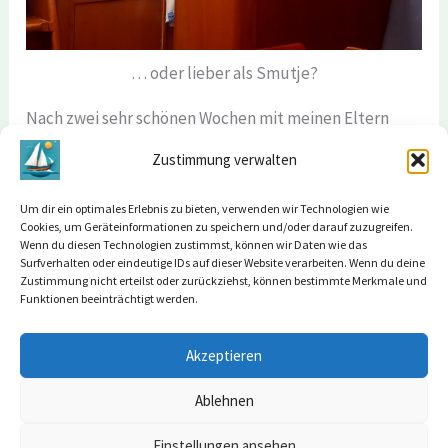
… oder lieber als Smutje?
Nach zwei sehr schönen Wochen mit meinen Eltern
kam die Zeit, sich wieder zu verabschieden. Auch wir
Zustimmung verwalten
verabschieden uns nach etwas mehr als fünf Wochen
von Martinique. Unser nächstes Reiseziel ist St. Lucia.
Um dir ein optimales Erlebnis zu bieten, verwenden wir Technologien wie
Cookies, um Geräteinformationen zu speichern und/oder darauf zuzugreifen.
Wenn du diesen Technologien zustimmst, können wir Daten wie das
Surfverhalten oder eindeutige IDs auf dieser Website verarbeiten. Wenn du deine
Zustimmung nicht erteilst oder zurückziehst, können bestimmte Merkmale und
←
Vorheriger Beitrag
Nächster Beitrag
→
Funktionen beeinträchtigt werden.
Akzeptieren
Ablehnen
Impressum
Datenschutz
Einstellungen ansehen